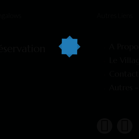
ngalows
Autres Liens​
A Propo
éservation
Le Villa
Contact​
Autres -