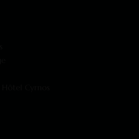
s
ge
 Hôtel Cyrnos​