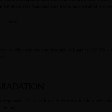
ment de tous les frais supplémentaires qui devrait être suppo
la caution.
s : les hébergements sont disponibles à partir de 15h00 le jo
rt.
ÉGRADATION
e responsabilité en cas de vol et détérioration des objets pe
x communs.