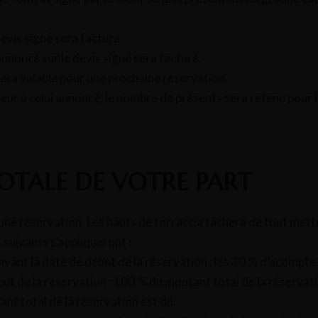
evis signé sera facturé.
nnoncé sur le devis signé sera facturé.
 sera valable pour une prochaine réservation.
eur à celui annoncé, le nombre de présents sera retenu pour l
OTALE DE VOTRE PART
une réservation, Les hauts de torraccia tâchera de tout mett
suivants s’appliqueront :
avant la date de début de la réservation : les 30 % d’acompte
but de la réservation : 100 % du montant total de la réservati
t total de la réservation est dû.