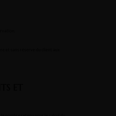
rvation.
re et sans réserve du client aux
TS ET
 le nombre retenu pour le calcul du