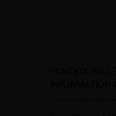
Accueil
Bungalows
A Propos
Cargèse et sa région
Autres - Hotel Cyrnos
Contact
CONDITIONS GÉ
INFORMATION 
Le client reconnaît avoir pris con
Le client dispose de toutes les inf