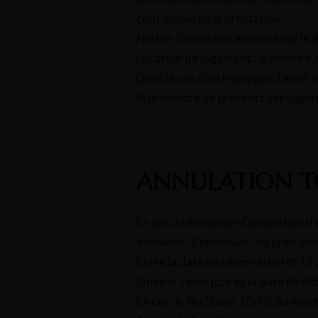
coût global de la prestation.
Nuitée : le nombre annoncé sur le d
Location de logement : le nombre a
Dans le cas d’un trop payé, l’avoir
Si le nombre de présents est supéri
ANNULATION T
En cas de demande d’annulation d’
demande. Cependant, les principes 
Entre la date de réservation et 15 
Entre le 7ème jour et la date de dé
En cas de No Show: 100 % du montan