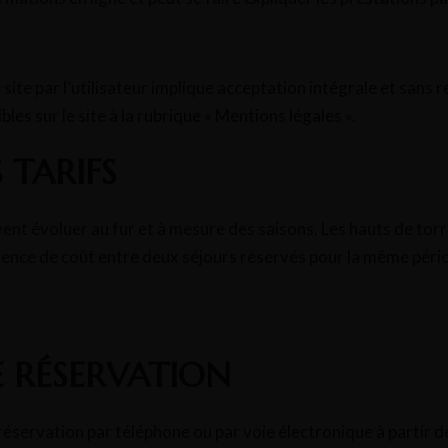
e site par l’utilisateur implique acceptation intégrale et san
les sur le site à la rubrique « Mentions légales ».
 TARIFS
ent évoluer au fur et à mesure des saisons. Les hauts de torr
rence de coût entre deux séjours réservés pour la même péri
 RÉSERVATION
 sa réservation par téléphone ou par voie électronique à partir