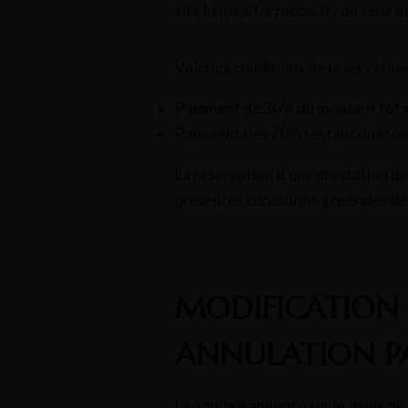
site https://torraccia.fr/ ou ceux d
Voici les conditions de réservation
Paiement de 30% du montant total 
Paiement des 70% restant du montan
La réservation d’une prestation des
présentes conditions générales de
MODIFICATION 
ANNULATION PA
Le nombre annoncé sur le devis ou l