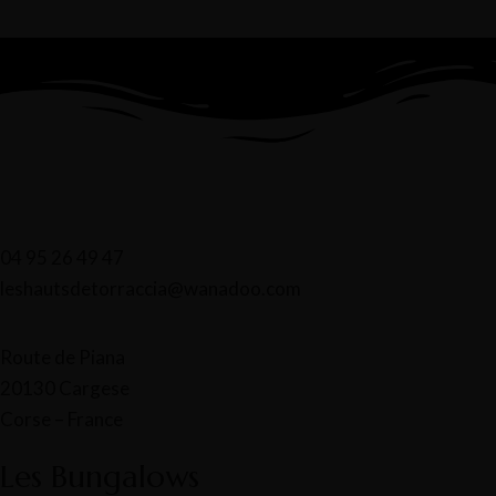
04 95 26 49 47
leshautsdetorraccia@wanadoo.com
Route de Piana
20130 Cargese
Corse – France
Les Bungalows