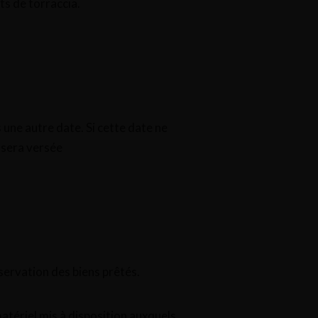
ts de torraccia.
une autre date. Si cette date ne
 sera versée
nservation des biens prêtés.
matériel mis à disposition auxquels