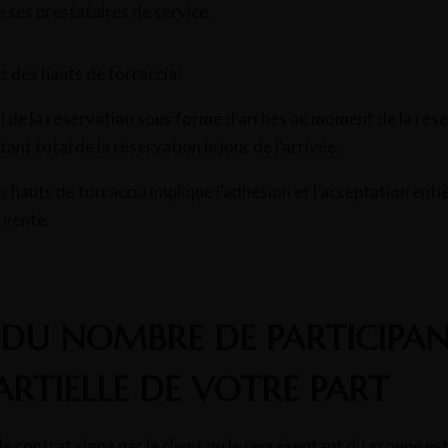
e ses prestataires de service.
s des hauts de torraccia:
de la réservation sous forme d’arrhes au moment de la rése
t total de la réservation le jour de l’arrivée.
 hauts de torraccia implique l’adhésion et l’acceptation entiè
 vente.
DU NOMBRE DE PARTICIPAN
RTIELLE DE VOTRE PART
e contrat signé par le client ou le représentant du groupe est