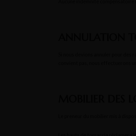
Aucune indemnité compensatoire ne 
ANNULATION T
Si nous devions annuler pour des r
convient pas, nous effectuerons 
MOBILIER DES 
Le preneur du mobilier mis à dispos
Les hauts de torraccia réclamera le