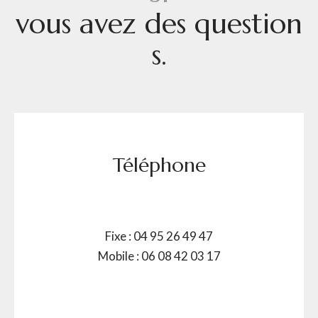
v
o
u
s
a
v
e
z
d
e
s
q
u
e
s
t
i
o
n
s
.
Téléphone
Fixe : 04 95 26 49 47
Mobile : 06 08 42 03 17