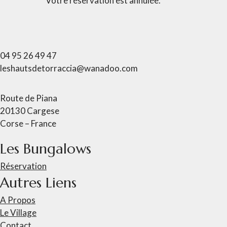
Votre réservation est annulée.
04 95 26 49 47
leshautsdetorraccia@wanadoo.com
Route de Piana
20130 Cargese
Corse – France
Les Bungalows
Réservation
Autres Liens​
A Propos
Le Village
Contact​