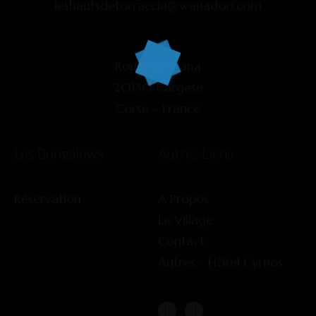
leshautsdetorraccia@wanadoo.com
Route de Piana
20130 Cargese
Corse – France
Les Bungalows
Autres Liens​
Réservation
A Propos
Le Village
Contact​
Autres - Hôtel Cyrnos​