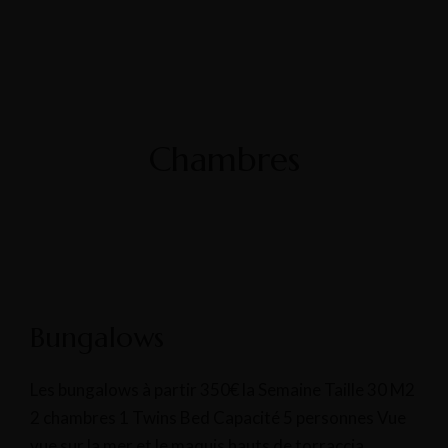
Chambres
Bungalows
Les bungalows à partir 350€ la Semaine Taille 30 M2
2 chambres 1 Twins Bed Capacité 5 personnes Vue
vue sur la mer et le maquis hauts de torraccia