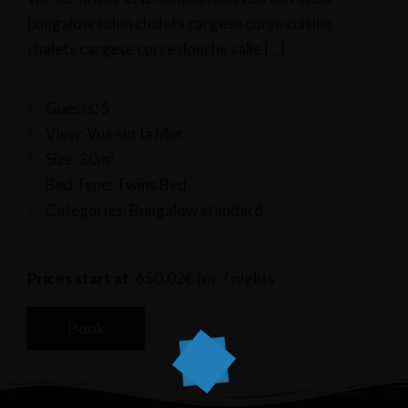
bungalow salon chalets cargese corse cuisine
chalets cargese corse douche salle […]
Guests:
5
View:
Vue sur la Mer
Size:
30m²
Bed Type:
Twins Bed
Categories:
Bungalow standard
Prices start at:
650.02
€
for 7 nights
Book