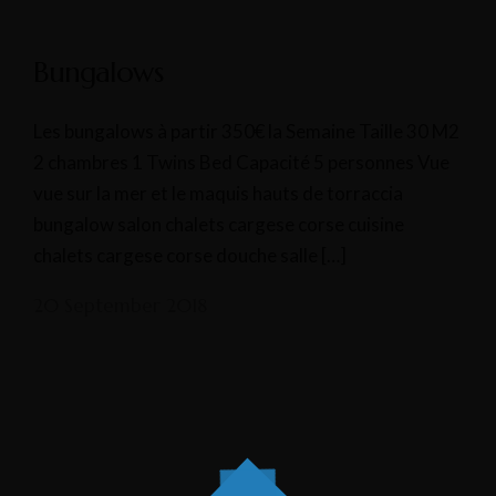
Bungalows
Les bungalows à partir 350€ la Semaine Taille 30 M2
2 chambres 1 Twins Bed Capacité 5 personnes Vue
vue sur la mer et le maquis hauts de torraccia
bungalow salon chalets cargese corse cuisine
chalets cargese corse douche salle […]
20 September 2018